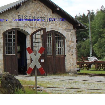
üge
Localbahnmuseum
EVU / EIU