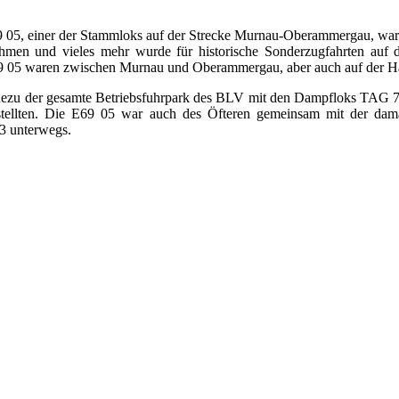
9 05, einer der Stammloks auf der Strecke Murnau-Oberammergau, war
nahmen und vieles mehr wurde für historische Sonderzugfahrten a
9 05 waren zwischen Murnau und Oberammergau, aber auch auf der H
ezu der gesamte Betriebsfuhrpark des BLV mit den Dampfloks TAG 7 
arstellten. Die E69 05 war auch des Öfteren gemeinsam mit der d
3 unterwegs.