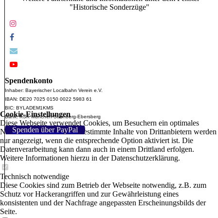
"Historische Sonderzüge"
Spendenkonto
Inhaber: Bayerischer Localbahn Verein e.V.
IBAN: DE20 7025 0150 0022 5983 61
BIC: BYLADEM1KMS
Cookie-Einstellungen
Bank: KSK München-Starnberg-Ebersberg
Diese Webseite verwendet Cookies, um Besuchern ein optimales
Spenden über PayPal
Nutzererlebnis zu bieten. Bestimmte Inhalte von Drittanbietern werden
nur angezeigt, wenn die entsprechende Option aktiviert ist. Die
Datenverarbeitung kann dann auch in einem Drittland erfolgen.
Weitere Informationen hierzu in der Datenschutzerklärung.
Technisch notwendige
Diese Cookies sind zum Betrieb der Webseite notwendig, z.B. zum
Schutz vor Hackerangriffen und zur Gewährleistung eines
konsistenten und der Nachfrage angepassten Erscheinungsbilds der
Seite.