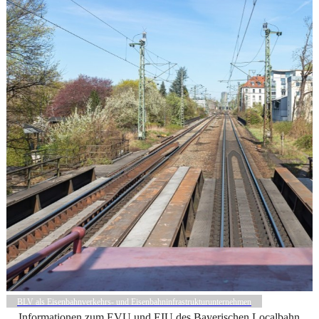
BLV als Eisenbahnverkehrs- und Eisenbahninfrastrukturunternehmen
Informationen zum EVU und EIU des Bayerischen Localbahn