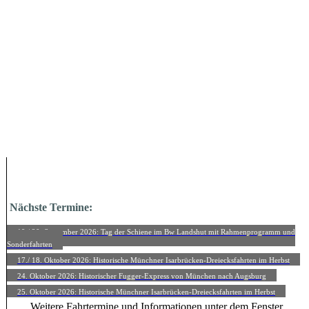
Nächste Termine:
19./ 20. September 2026: Tag der Schiene im Bw Landshut mit Rahmenprogramm und
Sonderfahrten
17./ 18. Oktober 2026: Historische Münchner Isarbrücken-Dreiecksfahrten im Herbst
24. Oktober 2026: Historischer Fugger-Express von München nach Augsburg
25. Oktober 2026: Historische Münchner Isarbrücken-Dreiecksfahrten im Herbst
Weitere Fahrtermine und Informationen unter dem Fenster