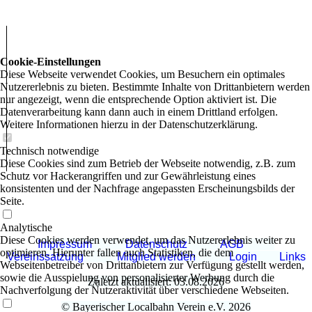
Cookie-Einstellungen
Diese Webseite verwendet Cookies, um Besuchern ein optimales
Nutzererlebnis zu bieten. Bestimmte Inhalte von Drittanbietern werden
nur angezeigt, wenn die entsprechende Option aktiviert ist. Die
Datenverarbeitung kann dann auch in einem Drittland erfolgen.
Weitere Informationen hierzu in der Datenschutzerklärung.
Technisch notwendige
Diese Cookies sind zum Betrieb der Webseite notwendig, z.B. zum
Schutz vor Hackerangriffen und zur Gewährleistung eines
konsistenten und der Nachfrage angepassten Erscheinungsbilds der
Seite.
Analytische
Diese Cookies werden verwendet, um das Nutzererlebnis weiter zu
Impressum
Datenschutz
AGB
optimieren. Hierunter fallen auch Statistiken, die dem
Vereinssatzung
Mitglied werden
Login
Links
Webseitenbetreiber von Drittanbietern zur Verfügung gestellt werden,
sowie die Ausspielung von personalisierter Werbung durch die
Zuletzt aktualisiert: 03.08.2026
Nachverfolgung der Nutzeraktivität über verschiedene Webseiten.
© Bayerischer Localbahn Verein e.V. 2026