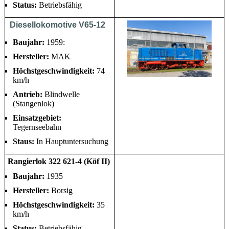
Status:
Betriebsfähig
Diesellokomotive V65-12
Baujahr:
1959:
Hersteller:
MAK
Höchstgeschwindigkeit:
74
km/h
Antrieb:
Blindwelle
(Stangenlok)
Einsatzgebiet:
Tegernseebahn
Staus:
In Hauptuntersuchung
Rangierlok 322 621-4 (Köf II)
Baujahr:
1935
Hersteller:
Borsig
Höchstgeschwindigkeit:
35
km/h
Status:
Betriebsfähig