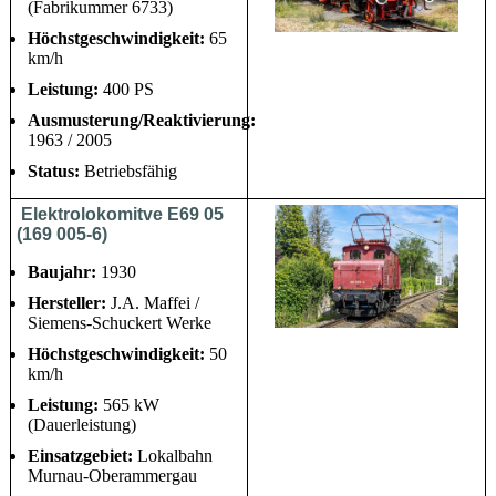
(Fabrikummer 6733)
Höchstgeschwindigkeit:
65
km/h
Leistung:
400 PS
Ausmusterung/Reaktivierung:
1963 / 2005
Status:
Betriebsfähig
Elektrolokomitve E69 05
(169 005-6)
Baujahr:
1930
Hersteller:
J.A. Maffei /
Siemens-Schuckert Werke
Höchstgeschwindigkeit:
50
km/h
Leistung:
565 kW
(Dauerleistung)
Einsatzgebiet:
Lokalbahn
Murnau-Oberammergau