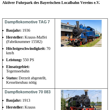
Aktiver Fuhrpark des Bayerischen Localbahn Vereins e.V.
Dampflokomotive TAG 7
Baujahr:
1936
Hersteller:
Krauss-Maffei
(Fabriknummer 15582)
Höchstgeschwindigkeit:
70
km/h
Leistung:
550 PS
Einsatzgebiet:
Tegernseebahn
Status:
Derzeit abgestellt,
Kesselneubau nötig
Dampflokomotive 70 083
Baujahr:
1913
Hersteller:
Krauss