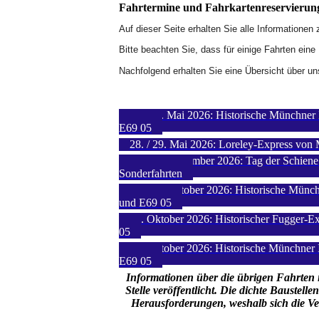
Fahrtermine und Fahrkartenreservierun
Auf dieser Seite erhalten Sie alle Informatione
Bitte beachten Sie, dass für einige Fahrten eine
Nachfolgend erhalten Sie eine Übersicht über un
24./ 25. Mai 2026: Historische Münchner 
E69 05
28. / 29. Mai 2026: Loreley-Express vo
19./ 20. September 2026: Tag der Schi
Sonderfahrten
17./ 18. Oktober 2026: Historische Münch
und E69 05
24. Oktober 2026: Historischer Fugger-
05
25. Oktober 2026: Historische Münchner 
E69 05
Informationen über die übrigen Fahrten 
Stelle veröffentlicht. Die dichte Baustell
Herausforderungen, weshalb sich die Ve