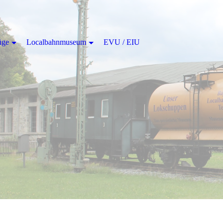
üge
Localbahnmuseum
EVU / EIU