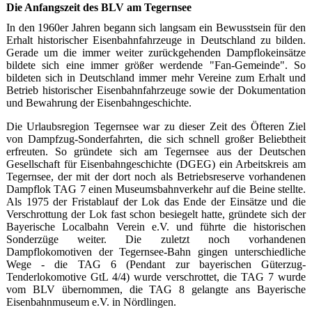
Die Anfangszeit des BLV am Tegernsee
In den 1960er Jahren begann sich langsam ein Bewusstsein für den
Erhalt historischer Eisenbahnfahrzeuge in Deutschland zu bilden.
Gerade um die immer weiter zurückgehenden Dampflokeinsätze
bildete sich eine immer größer werdende "Fan-Gemeinde". So
bildeten sich in Deutschland immer mehr Vereine zum Erhalt und
Betrieb historischer Eisenbahnfahrzeuge sowie der Dokumentation
und Bewahrung der Eisenbahngeschichte.
Die Urlaubsregion Tegernsee war zu dieser Zeit des Öfteren Ziel
von Dampfzug-Sonderfahrten, die sich schnell großer Beliebtheit
erfreuten. So gründete sich am Tegernsee aus der Deutschen
Gesellschaft für Eisenbahngeschichte (DGEG) ein Arbeitskreis am
Tegernsee, der mit der dort noch als Betriebsreserve vorhandenen
Dampflok TAG 7 einen Museumsbahnverkehr auf die Beine stellte.
Als 1975 der Fristablauf der Lok das Ende der Einsätze und die
Verschrottung der Lok fast schon besiegelt hatte, gründete sich der
Bayerische Localbahn Verein e.V. und führte die historischen
Sonderzüge weiter. Die zuletzt noch vorhandenen
Dampflokomotiven der Tegernsee-Bahn gingen unterschiedliche
Wege - die TAG 6 (Pendant zur bayerischen Güterzug-
Tenderlokomotive GtL 4/4) wurde verschrottet, die TAG 7 wurde
vom BLV übernommen, die TAG 8 gelangte ans Bayerische
Eisenbahnmuseum e.V. in Nördlingen.