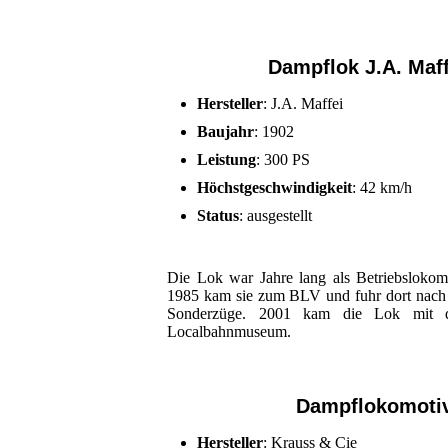
Dampflok J.A. Maff
Hersteller
: J.A. Maffei
Baujahr
: 1902
Leistung
: 300 PS
Höchstgeschwindigkeit
: 42 km/h
Status
: ausgestellt
Die Lok war Jahre lang als Betriebslokomo
1985 kam sie zum BLV und fuhr dort nach 
Sonderzüge. 2001 kam die Lok mit 
Localbahnmuseum.
Dampflokomoti
Hersteller
: Krauss & Cie