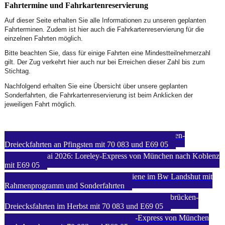
Fahrtermine und Fahrkartenreservierung
Auf dieser Seite erhalten Sie alle Informationen zu unseren geplanten
Fahrterminen. Zudem ist hier auch die Fahrkartenreservierung für die
einzelnen Fahrten möglich.
Bitte beachten Sie, dass für einige Fahrten eine Mindestteilnehmerzahl
gilt. Der Zug verkehrt hier auch nur bei Erreichen dieser Zahl bis zum
Stichtag.
Nachfolgend erhalten Sie eine Übersicht über unsere geplanten
Sonderfahrten, die Fahrkartenreservierung ist beim Anklicken der
jeweiligen Fahrt möglich.
24./ 25. Mai 2026: Historische Münchner Isarbrücken-
Dreieckfahrten an Pfingsten mit 70 083 und E69 05
28. / 29. Mai 2026: Loreley-Express von München nach Koblenz
mit E69 05
19./ 20. September 2026: Tag der Schiene im Bw Landshut mit
Rahmenprogramm und Sonderfahrten
17./ 18. Oktober 2026: Historische Münchner Isarbrücken-
Dreiecksfahrten im Herbst mit 70 083 und E69 05
24. Oktober 2026: Historischer Fugger-Express von München