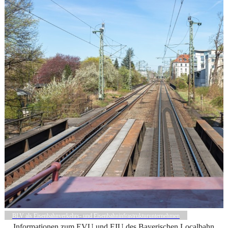
BLV als Eisenbahnverkehrs- und Eisenbahninfrastrukturunternehmen
Informationen zum EVU und EIU des Bayerischen Localbahn