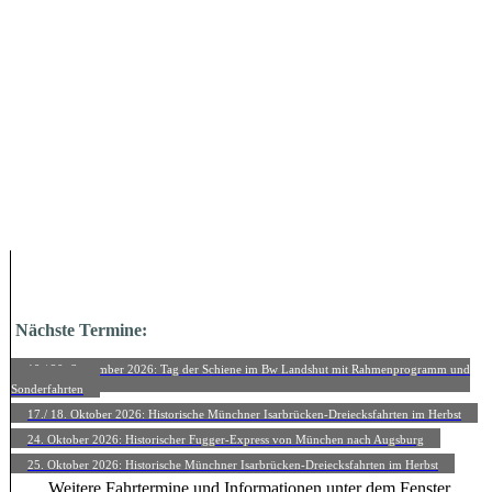
Nächste Termine:
19./ 20. September 2026: Tag der Schiene im Bw Landshut mit Rahmenprogramm und
Sonderfahrten
17./ 18. Oktober 2026: Historische Münchner Isarbrücken-Dreiecksfahrten im Herbst
24. Oktober 2026: Historischer Fugger-Express von München nach Augsburg
25. Oktober 2026: Historische Münchner Isarbrücken-Dreiecksfahrten im Herbst
Weitere Fahrtermine und Informationen unter dem Fenster