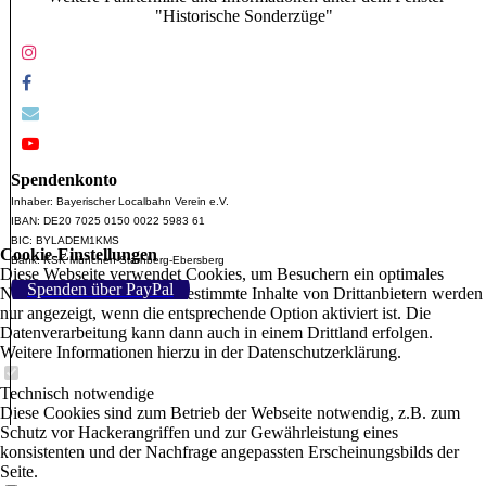
"Historische Sonderzüge"
Spendenkonto
Inhaber: Bayerischer Localbahn Verein e.V.
IBAN: DE20 7025 0150 0022 5983 61
BIC: BYLADEM1KMS
Cookie-Einstellungen
Bank: KSK München-Starnberg-Ebersberg
Diese Webseite verwendet Cookies, um Besuchern ein optimales
Spenden über PayPal
Nutzererlebnis zu bieten. Bestimmte Inhalte von Drittanbietern werden
nur angezeigt, wenn die entsprechende Option aktiviert ist. Die
Datenverarbeitung kann dann auch in einem Drittland erfolgen.
Weitere Informationen hierzu in der Datenschutzerklärung.
Technisch notwendige
Diese Cookies sind zum Betrieb der Webseite notwendig, z.B. zum
Schutz vor Hackerangriffen und zur Gewährleistung eines
konsistenten und der Nachfrage angepassten Erscheinungsbilds der
Seite.